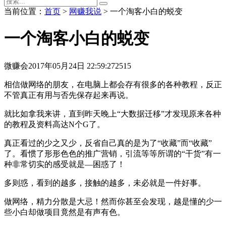
当前位置：
首页
>
网赚我说
> 一个淘客小白的蜕变
一个淘客小白的蜕变
微赚会
2017年05月24日 22:59:27
2515
相信做网络的朋友，在电脑上都会存有很多的各种教程，反正
不管真正有用与否先保存起来再说。
就比如拿我来讲，直到昨天晚上“大数据迁移”才发现原来各种
的教程及资料高达N个G了。
真正看过的少之又少，反省自己真的是为了“收藏”而“收藏”
了。看惯了形形色色的推广营销，引流等等所谓的“干货”有一
种非常切实的感受就是—困惑了！
多则惑，看到的越多，接触的越多，未必就是一件好事。
做网络，精力分散是大忌！然而你甚至会发现，越是懂的少一
些小白却做项目竟然是有声有色。