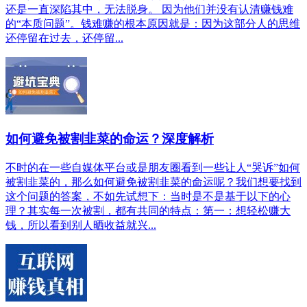
还是一直深陷其中，无法脱身。 因为他们并没有认清赚钱难
的“本质问题”。钱难赚的根本原因就是：因为这部分人的思维
还停留在过去，还停留...
如何避免被割韭菜的命运？深度解析
不时的在一些自媒体平台或是朋友圈看到一些让人“哭诉”如何
被割韭菜的，那么如何避免被割韭菜的命运呢？我们想要找到
这个问题的答案，不如先试想下：当时是不是基于以下的心
理？其实每一次被割，都有共同的特点：第一：想轻松赚大
钱，所以看到别人晒收益就兴...