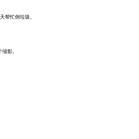
每天帮忙倒垃圾。
个缩影。