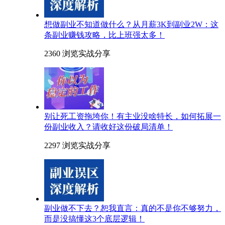
想做副业不知道做什么？从月薪3K到副业2W：这
条副业赚钱攻略，比上班强太多！
2360 浏览
实战分享
别让死工资拖垮你！有主业没啥特长，如何拓展一
份副业收入？请收好这份破局清单！
2297 浏览
实战分享
副业做不下去？恕我直言：真的不是你不够努力，
而是没搞懂这3个底层逻辑！