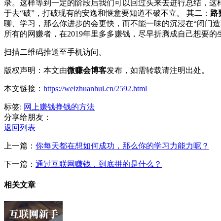
录。这样等到一定的阶段后我们可以回过头来去进行总结，这
于去“破”，打破现有的安逸和惬意要知道不破不立。 其二：
路
聊、学习，那么你进步的会更快，而不能一味的沉浸在“闭门造
所有的网赚者，在2019年里多多赚钱，尽早折腾成自己想要的
扫描二维码推送至手机访问。
版权声明：本文由
微赚会博客
发布，如需转载请注明出处。
本文链接：
https://weizhuanhui.cn/2592.html
标签:
网上赚钱
挣钱的方法
分享给朋友：
返回列表
上一篇：
你每天都在想如何成功，那么你的学习力能力呢？
下一篇：
通过互联网赚钱，到底拼的是什么？
相关文章