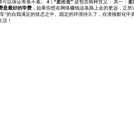
样可以保证有条不紊。
4：“走出去”
这包含两种含义： 其一：
走
费是最好的学费
，如果你想在网络赚钱这条路上走的更远，正所
车”的自我满足的状态之中。固定的环境待久了，在潜移默化中
生活！