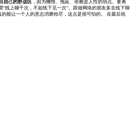
出自己的舒适区
，因为懒惰、拖延、依赖是人性的弱点。要勇
谓“线上聊千次，不如线下见一次”。跟做网络的朋友多去线下聊
真的能让一个人的意志消磨殆尽，这点是很可怕的。 在最后祝