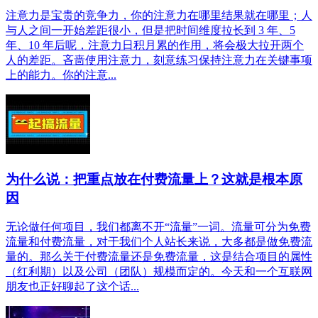
注意力是宝贵的竞争力，你的注意力在哪里结果就在哪里；人
与人之间一开始差距很小，但是把时间维度拉长到 3 年、5
年、10 年后呢，注意力日积月累的作用，将会极大拉开两个
人的差距。吝啬使用注意力，刻意练习保持注意力在关键事项
上的能力。你的注意...
为什么说：把重点放在付费流量上？这就是根本原
因
无论做任何项目，我们都离不开“流量”一词。流量可分为免费
流量和付费流量，对于我们个人站长来说，大多都是做免费流
量的。那么关于付费流量还是免费流量，这是结合项目的属性
（红利期）以及公司（团队）规模而定的。今天和一个互联网
朋友也正好聊起了这个话...