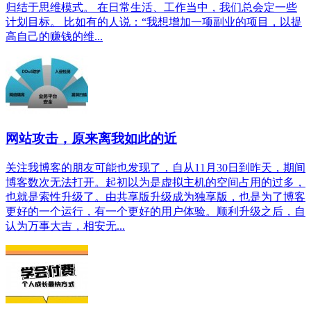
归结于思维模式。​ 在日常生活、工作当中，我们总会定一些
计划目标。 比如有的人说：“我想增加一项副业的项目，以提
高自己的赚钱的维...
网站攻击，原来离我如此的近
关注我博客的朋友可能也发现了，自从11月30日到昨天，期间
博客数次无法打开。起初以为是虚拟主机的空间占用的过多，
也就是索性升级了。由共享版升级成为独享版，也是为了博客
更好的一个运行，有一个更好的用户体验。顺利升级之后，自
认为万事大吉，相安无...