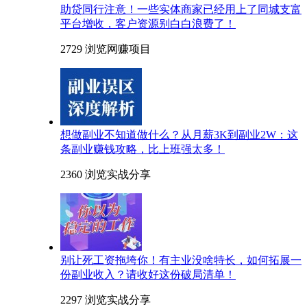
助贷同行注意！一些实体商家已经用上了同城支富
平台增收，客户资源别白白浪费了！
2729 浏览
网赚项目
想做副业不知道做什么？从月薪3K到副业2W：这
条副业赚钱攻略，比上班强太多！
2360 浏览
实战分享
别让死工资拖垮你！有主业没啥特长，如何拓展一
份副业收入？请收好这份破局清单！
2297 浏览
实战分享