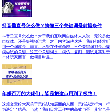
抖音垂直号怎么做？搞懂三个关键词是前提条件
抖音垂直号怎么做？对于我们互联网自媒体人来说，无论是做
自媒体、还是短视频运营，对于内容深耕这块，我们都经常听
到一个词就是：垂直。不管在任何领域，三个关键词都是小规
模尝试的关键。这三个关键词是，模仿，复刻，测试尤其对于
个体玩家而言，做项目时最...
年赚百万的大佬们，皆是把这点用到了极致！
这篇文章给大家关于思维认知层面的东西，思维决定行为，行
为决定了结果。当然了我们日常工作中的高效与否，其实也是