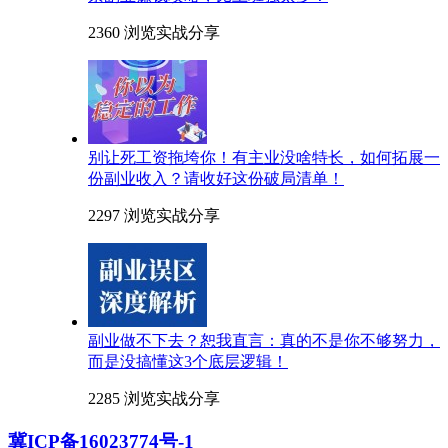
2360 浏览
实战分享
别让死工资拖垮你！有主业没啥特长，如何拓展一
份副业收入？请收好这份破局清单！
2297 浏览
实战分享
副业做不下去？恕我直言：真的不是你不够努力，
而是没搞懂这3个底层逻辑！
2285 浏览
实战分享
冀ICP备16023774号-1