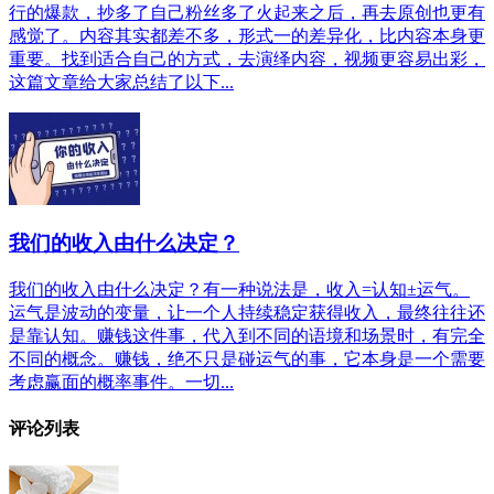
行的爆款，抄多了自己粉丝多了火起来之后，再去原创也更有
感觉了。内容其实都差不多，形式一的差异化，比内容本身更
重要。找到适合自己的方式，去演绎内容，视频更容易出彩，
这篇文章给大家总结了以下...
我们的收入由什么决定？
我们的收入由什么决定？有一种说法是，收入=认知±运气。
运气是波动的变量，让一个人持续稳定获得收入，最终往往还
是靠认知。赚钱这件事，代入到不同的语境和场景时，有完全
不同的概念。赚钱，绝不只是碰运气的事，它本身是一个需要
考虑赢面的概率事件。一切...
评论列表